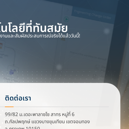
ลยีที่ทันสมัย
านและสัมผัสประสบการณ์จริงได้แล้ววันนี้!
ติดต่อเรา
99/82 ม.เดอะพาลาซโซ สาทร หมู่ที่ 6
ถ.กัลปพฤกษ์ แขวงบางขุนเทียน เขตจอมทอง